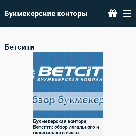
Букмекерские конторы
Бонус за депозит: 20 000 ₽
Получить
Бетсити
Букмекерская контора
Бетсити: обзор легального и
нелегального сайта