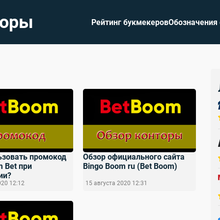
торы
Рейтинг букмекеров
Обозначения 
ьзовать промокод
Обзор официального сайта
m Bet при
Bingo Boom ru (Bet Boom)
ии?
020 12:12
15 августа 2020 12:31