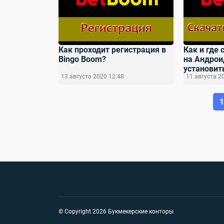
Как проходит регистрация в
Как и где 
Bingo Boom?
на Андроид
установит
13 августа 2020 12:48
11 августа 2
1
© Copyright 2026 Букмекерские конторы