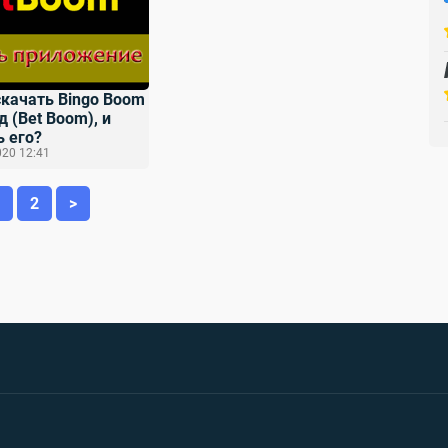
скачать Bingo Boom
 (Bet Boom), и
ь его?
020 12:41
2
>