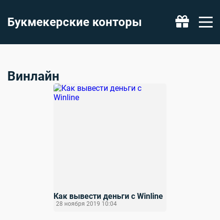
Букмекерские конторы
Бонус за депозит: 20 000 ₽
Получить
Винлайн
Как вывести деньги с Winline
28 ноября 2019 10:04