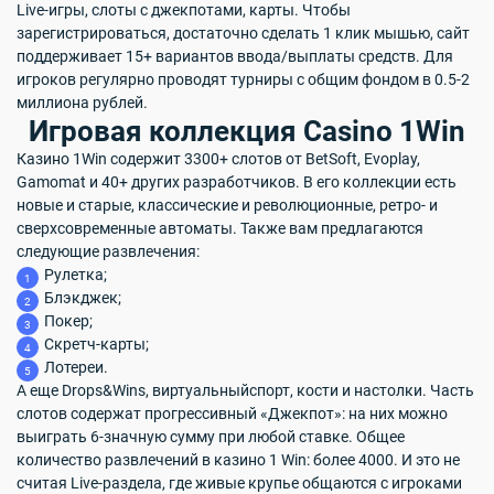
Live-игры, слоты с джекпотами, карты. Чтобы
зарегистрироваться, достаточно сделать 1 клик мышью, сайт
поддерживает 15+ вариантов ввода/выплаты средств. Для
игроков регулярно проводят турниры с общим фондом в 0.5-2
миллиона рублей.
Игровая коллекция Casino 1Win
Казино 1Win содержит 3300+ слотов от BetSoft, Evoplay,
Gamomat и 40+ других разработчиков. В его коллекции есть
новые и старые, классические и революционные, ретро- и
сверхсовременные автоматы. Также вам предлагаются
следующие развлечения:
Рулетка;
Блэкджек;
Покер;
Скретч-карты;
Лотереи.
А еще Drops&Wins, виртуальныйспорт, кости и настолки. Часть
слотов содержат прогрессивный «Джекпот»: на них можно
выиграть 6-значную сумму при любой ставке. Общее
количество развлечений в казино 1 Win: более 4000. И это не
считая Live-раздела, где живые крупье общаются с игроками