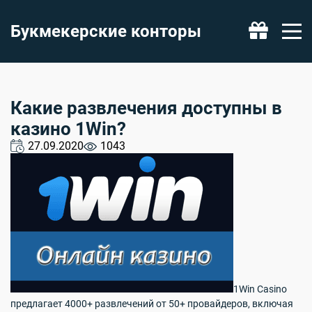
Букмекерские конторы
Бонус за депозит: 20 000 ₽
Получить
Какие развлечения доступны в
казино 1Win?
27.09.2020
1043
1Win Casino
предлагает 4000+ развлечений от 50+ провайдеров, включая