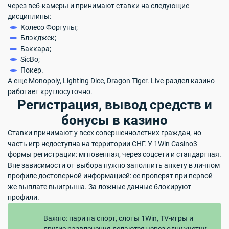
через веб-камеры и принимают ставки на следующие
дисциплины:
Колесо Фортуны;
Блэкджек;
Баккара;
SicBo;
Покер.
А еще Monopoly, Lighting Dice, Dragon Tiger. Live-раздел казино
работает круглосуточно.
Регистрация, вывод средств и
бонусы в казино
Ставки принимают у всех совершеннолетних граждан, но
часть игр недоступна на территории СНГ. У 1Win Casino3
формы регистрации: мгновенная, через соцсети и стандартная.
Вне зависимости от выбора нужно заполнить анкету в личном
профиле достоверной информацией: ее проверят при первой
же выплате выигрыша. За ложные данные блокируют
профили.
Важно: пари на спорт, слоты 1Win, TV-игры и