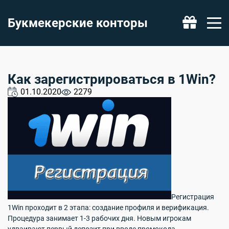
Букмекерские конторы
Бонус за депозит: 20 000 ₽
Получить
Как зарегистрироваться в 1Win?
01.10.2020
2279
Регистрация
1Win проходит в 2 этапа: создание профиля и верификация.
Процедура занимает 1-3 рабочих дня. Новым игрокам