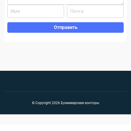
Отправить
© Copyright 2026 Букмекерские конторы