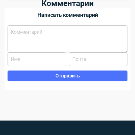
Комментарии
Написать комментарий
Отправить