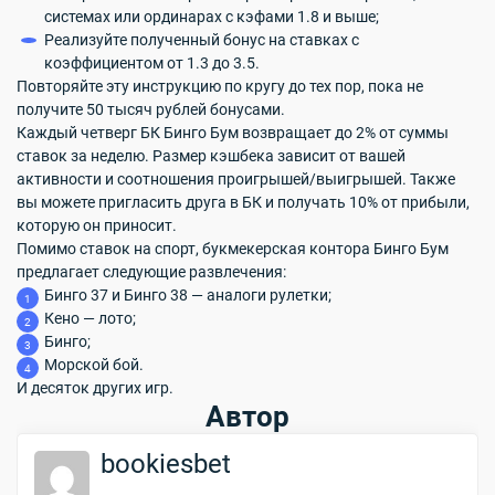
системах или ординарах с кэфами 1.8 и выше;
Реализуйте полученный бонус на ставках с
коэффициентом от 1.3 до 3.5.
Повторяйте эту инструкцию по кругу до тех пор, пока не
получите 50 тысяч рублей бонусами.
Каждый четверг БК Бинго Бум возвращает до 2% от суммы
ставок за неделю. Размер кэшбека зависит от вашей
активности и соотношения проигрышей/выигрышей. Также
вы можете пригласить друга в БК и получать 10% от прибыли,
которую он приносит.
Помимо ставок на спорт, букмекерская контора Бинго Бум
предлагает следующие развлечения:
Бинго 37 и Бинго 38 — аналоги рулетки;
Кено — лото;
Бинго;
Морской бой.
И десяток других игр.
Автор
bookiesbet