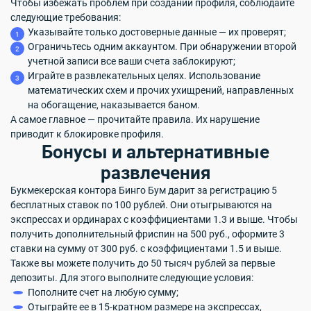
Чтобы избежать проблем при создании профиля, соблюдайте
следующие требования:
Указывайте только достоверные данные — их проверят;
Ограничьтесь одним аккаунтом. При обнаружении второй
учетной записи все ваши счета заблокируют;
Играйте в развлекательных целях. Использование
математических схем и прочих ухищрений, направленных
на обогащение, наказывается баном.
А самое главное — прочитайте правила. Их нарушение
приводит к блокировке профиля.
Бонусы и альтернативные
развлечения
Букмекерская контора Бинго Бум дарит за регистрацию 5
бесплатных ставок по 100 рублей. Они отыгрываются на
экспрессах и ординарах с коэффициентами 1.3 и выше. Чтобы
получить дополнительный фриспин на 500 руб., оформите 3
ставки на сумму от 300 руб. с коэффициентами 1.5 и выше.
Также вы можете получить до 50 тысяч рублей за первые
депозиты. Для этого выполните следующие условия:
Пополните счет на любую сумму;
Отыграйте ее в 15-кратном размере на экспрессах,