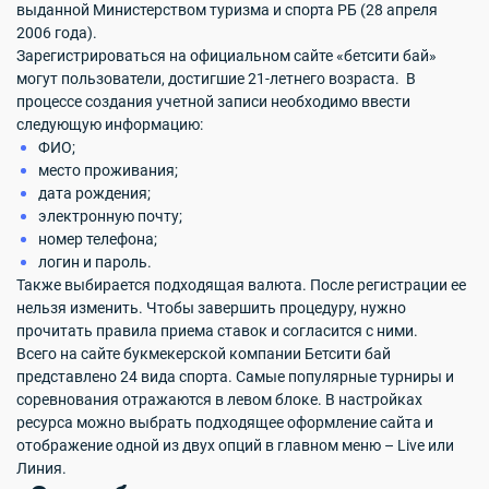
выданной Министерством туризма и спорта РБ (28 апреля
2006 года).
Зарегистрироваться на официальном сайте «бетсити бай»
могут пользователи, достигшие 21-летнего возраста. В
процессе создания учетной записи необходимо ввести
следующую информацию:
ФИО;
место проживания;
дата рождения;
электронную почту;
номер телефона;
логин и пароль.
Также выбирается подходящая валюта. После регистрации ее
нельзя изменить. Чтобы завершить процедуру, нужно
прочитать правила приема ставок и согласится с ними.
Всего на сайте букмекерской компании Бетсити бай
представлено 24 вида спорта. Самые популярные турниры и
соревнования отражаются в левом блоке. В настройках
ресурса можно выбрать подходящее оформление сайта и
отображение одной из двух опций в главном меню – Live или
Линия.