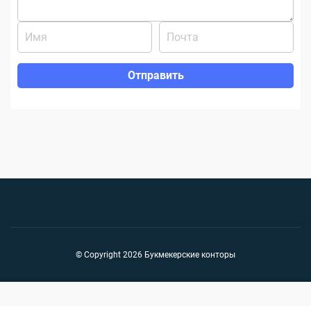
Отправить
© Copyright 2026 Букмекерские конторы