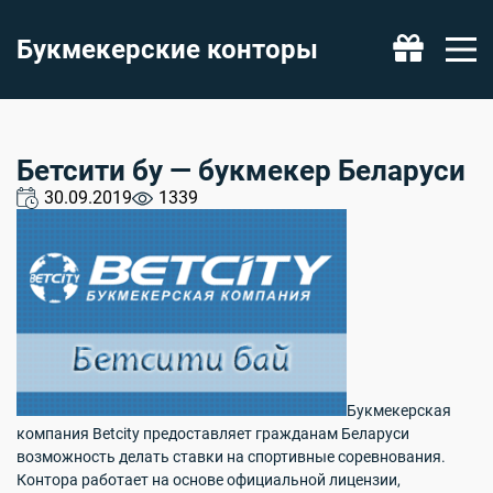
Букмекерские конторы
Бонус за депозит: 20 000 ₽
Получить
Бетсити бу — букмекер Беларуси
30.09.2019
1339
Букмекерская
компания Betcity предоставляет гражданам Беларуси
возможность делать ставки на спортивные соревнования.
Контора работает на основе официальной лицензии,