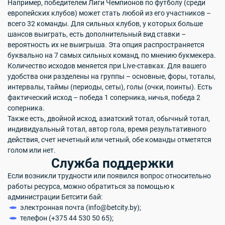
Например, победителем Лиги Чемпионов по футболу (среди
европейских клубов) может стать любой из его участников –
всего 32 команды. Для сильных клубов, у которых больше
шансов выиграть, есть дополнительный вид ставки –
вероятность их не выигрыша. Эта опция распространяется
буквально на 7 самых сильных команд, по мнению букмекера.
Количество исходов меняется при Live-ставках. Для вашего
удобства они разделены на группы – основные, форы, тоталы,
интервалы, таймы (периоды, сеты), голы (очки, поинты). Есть
фактический исход – победа 1 соперника, ничья, победа 2
соперника.
Также есть, двойной исход, азиатский тотал, обычный тотал,
индивидуальный тотал, автор гола, время результативного
действия, счет нечетный или четный, обе команды отметятся
голом или нет.
Служба поддержки
Если возникли трудности или появился вопрос относительно
работы ресурса, можно обратиться за помощью к
администрации Бетсити бай:
электронная почта (info@betcity.by);
телефон (+375 44 530 50 65);