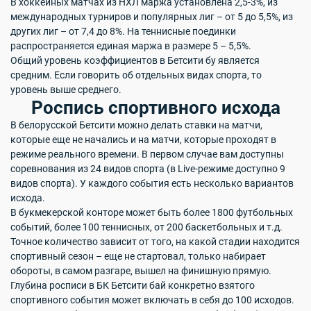
В хоккейных матчах из НХЛ маржа установлена 2,5-3%, из
международных турниров и популярных лиг – от 5 до 5,5%, из
других лиг – от 7,4 до 8%. На теннисные поединки
распространяется единая маржа в размере 5 – 5,5%.
Общий уровень коэффициентов в Бетсити бу является
средним. Если говорить об отдельных видах спорта, то
уровень выше среднего.
Роспись спортивного исхода
В белорусской Бетсити можно делать ставки на матчи,
которые еще не начались и на матчи, которые проходят в
режиме реального времени. В первом случае вам доступны
соревнования из 24 видов спорта (в Live-режиме доступно 9
видов спорта). У каждого события есть несколько вариантов
исхода.
В букмекерской конторе может быть более 1800 футбольных
событий, более 100 теннисных, от 200 баскетбольных и т.д.
Точное количество зависит от того, на какой стадии находится
спортивный сезон – еще не стартовал, только набирает
обороты, в самом разгаре, вышел на финишную прямую.
Глубина росписи в БК Бетсити бай конкретно взятого
спортивного события может включать в себя до 100 исходов.