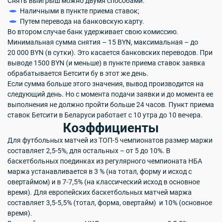
Снять выигрыш можно двумя способами:
Наличными в пункте приема ставок;
Путем перевода на банковскую карту.
Во втором случае банк удерживает свою комиссию.
Минимальная сумма снятия – 15 BYN, максимальная – до
20 000 BYN (в сутки). Это касается банковских переводов. При
выводе 1500 BYN (и меньше) в пункте приема ставок заявка
обрабатывается Бетсити бу в этот же день.
Если сумма больше этого значения, вывод производится на
следующий день. Но с момента подачи заявки и до момента ее
выполнения не должно пройти больше 24 часов. Пункт приема
ставок Бетсити в Беларуси работает с 10 утра до 10 вечера.
Коэффициенты
Для футбольных матчей из ТОП-5 чемпионатов размер маржи
составляет 2,5-5%, для остальных – от 5 до 10%. В
баскетбольных поединках из регулярного чемпионата НБА
маржа устанавливается в 3 % (на тотал, форму и исход с
овертаймом) и в 7-7,5% (на классический исход в основное
время). Для европейских баскетбольных матчей маржа
составляет 3,5-5,5% (тотал, форма, овертайм) и 10% (основное
время).