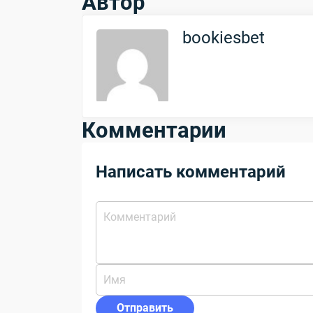
Автор
bookiesbet
Комментарии
Написать комментарий
Отправить