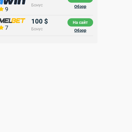
Бетсити
Бонус
Обзор
9
Балтбет
100 $
На сайт
Фонбет
7
Бонус
Обзор
Париматч
Бет365
Винлайн
Бинго Бум
Бетвиннер
Олимп
Фонбет
Лига Ставок
Винлайн