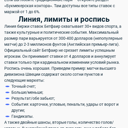
«Букмекерская контора». Там доступны все типы ставок с
маржой от 1 до 6%.
Линия, лимиты и роспись
Линия биржи ставок Бетфаир охватывает 30+ видов спорта, а
также культурные и политические события. Максимальный
размер пари варьируется от 300-400 долларов (непопулярные
матчи) до 2-3 миллионов фунтов (Английская премьер-лига).
Официальный сайт Бетфаир не срезает лимиты успешным
игрокам. Он принимает ставки от 4 долларов и аннулирует
ставки только при кардинальном изменении условий рынка.
Роспись очень хорошая. Приведем пример: матчи высшего
дивизиона Швеции содержат около сотни пунктов и
следующие маркеты:
Точный счет;
Больше/меньше;
Результат/обе забьют;
События: карточки, угловые, пенальти, удары от ворот и
другие;
Гандикапы.
А также двойные шансы, вторые голы, количество голов/