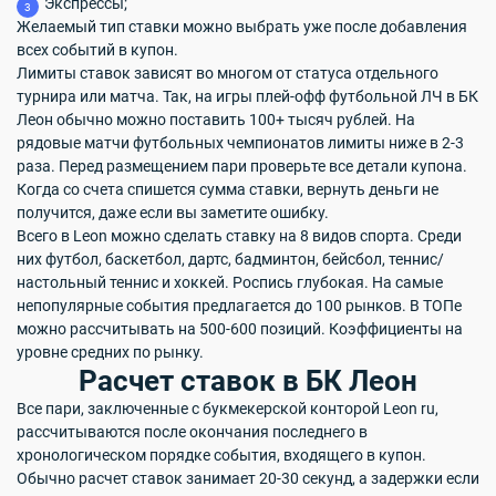
Экспрессы;
Желаемый тип ставки можно выбрать уже после добавления
всех событий в купон.
Лимиты ставок зависят во многом от статуса отдельного
турнира или матча. Так, на игры плей-офф футбольной ЛЧ в БК
Леон обычно можно поставить 100+ тысяч рублей. На
рядовые матчи футбольных чемпионатов лимиты ниже в 2-3
раза. Перед размещением пари проверьте все детали купона.
Когда со счета спишется сумма ставки, вернуть деньги не
получится, даже если вы заметите ошибку.
Всего в Leon можно сделать ставку на 8 видов спорта. Среди
них футбол, баскетбол, дартс, бадминтон, бейсбол, теннис/
настольный теннис и хоккей. Роспись глубокая. На самые
непопулярные события предлагается до 100 рынков. В ТОПе
можно рассчитывать на 500-600 позиций. Коэффициенты на
уровне средних по рынку.
Расчет ставок в БК Леон
Все пари, заключенные с букмекерской конторой Leon ru,
рассчитываются после окончания последнего в
хронологическом порядке события, входящего в купон.
Обычно расчет ставок занимает 20-30 секунд, а задержки если