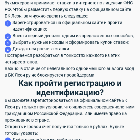
букмекеров и принимает ставки в интернете по лицензии ФНС
РФ. Чтобы разместить первую ставку на официальном сайте
БК Леон, вам нужно сделать следующее:
Зарегистрироваться на официальном сайте и пройти
идентификацию;
Внести первый депозит одним из предложенных способов;
Выбрать нужные исходы и сформировать купон ставки;
Дождаться расчета ставки.
Постараемся разобраться в тонкостях каждого из этих
четырех этапов.
Важно: в отличие от нелегального одноименного аналога вход
в БК Леон ру не блокируется провайдерами.
Как пройти регистрацию и
идентификацию?
Вы сможете зарегистрироваться на официальном сайте БК
Леон ру только при условии, что являетесь совершеннолетним
гражданином Российской Федерации. Или имеете право на
проживание в стране.
Открыть игровой счет получится только в рублях. Будьте
готовы указать:
Действующий номер мобильного;