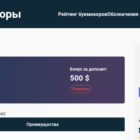
торы
Рейтинг букмекеров
Обозначения 
Бонус за депозит:
500 $
Получить
но:
Преимущества