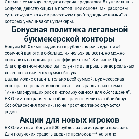
Олимп и ее международная версия предлагают 5+ уникальных
бонусов, действующих на постоянной основе. Мы раскроем
суть каждого из них и расскажем про “подводные камни”, о
которых умалчивают букмекеры.
Бонусная политика легальной
букмекерской конторы
Бонусы БК Олимп выдаются в рублях, но речь идет не об
обычной валюте, а о баллах. Их нельзя вывести, но можно
поставить на ординар с коэффициентом 1.8 и выше. При
благоприятном исходе, вы получите выигрыш в виде реальных
денег, но за вычетом суммы бонуса.
Баллы можно ставить только всей суммой. Букмекерская
контора запрещает использовать их в различных схемах,
“минимизирующих риск и использующихся для обогащения”.
БК Олимп сохраняет за собою право отменить любой бонус
без объяснения причин. Но на практике такое случается
редко.
Акции для новых игроков
БК Олимп дает бонус в 500 рублей за регистрацию профиля.
Для получения средств введите промокод *** на этапе