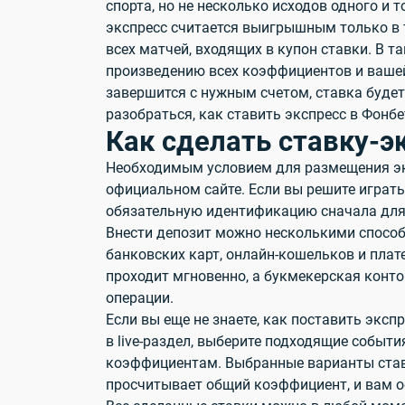
спорта, но не несколько исходов одного и 
экспресс считается выигрышным только в т
всех матчей, входящих в купон ставки. В 
произведению всех коэффициентов и вашей 
завершится с нужным счетом, ставка буде
разобраться, как ставить экспресс в Фонбе
Как сделать ставку-э
Необходимым условием для размещения экс
официальном сайте. Если вы решите играть 
обязательную идентификацию сначала для 
Внести депозит можно несколькими способ
банковских карт, онлайн-кошельков и плат
проходит мгновенно, а букмекерская конт
операции.
Если вы еще не знаете, как поставить эксп
в live-раздел, выберите подходящие событ
коэффициентам. Выбранные варианты став
просчитывает общий коэффициент, и вам о