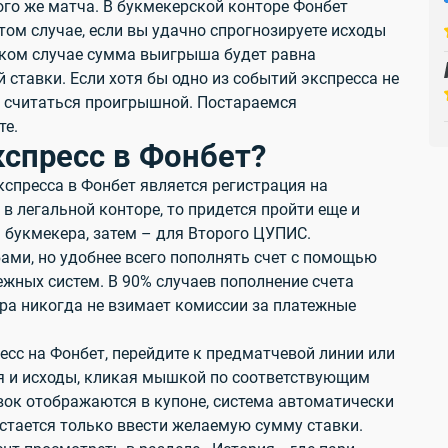
того же матча. В букмекерской конторе Фонбет
ом случае, если вы удачно спрогнозируете исходы
таком случае сумма выигрыша будет равна
ставки. Если хотя бы одно из событий экспресса не
т считаться проигрышной. Постараемся
те.
кспресс в Фонбет?
пресса в Фонбет является регистрация на
в легальной конторе, то придется пройти еще и
букмекера, затем – для Второго ЦУПИС.
ами, но удобнее всего пополнять счет с помощью
ежных систем. В 90% случаев пополнение счета
ора никогда не взимает комиссии за платежные
ресс на Фонбет, перейдите к предматчевой линии или
ия и исходы, кликая мышкой по соответствующим
ок отображаются в купоне, система автоматически
стается только ввести желаемую сумму ставки.