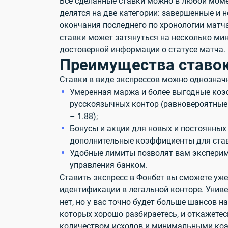
Все сделанные ставки можно в любой момен
делятся на две категории: завершенные и 
окончания последнего по хронологии матча
ставки может затянуться на несколько мин
достоверной информации о статусе матча.
Преимущества ставок
Ставки в виде экспрессов можно однозначн
Умеренная маржа и более выгодные коэ
русскоязычных контор (равновероятные
– 1.88);
Бонусы и акции для новых и постоянных
дополнительные коэффициенты для став
Удобные лимиты позволят вам эксперим
управления банком.
Ставить экспресс в Фонбет вы сможете уже
идентификации в легальной конторе. Унив
нет, но у вас точно будет больше шансов на
которых хорошо разбираетесь, и откажетес
количеством исходов и минимальными ко