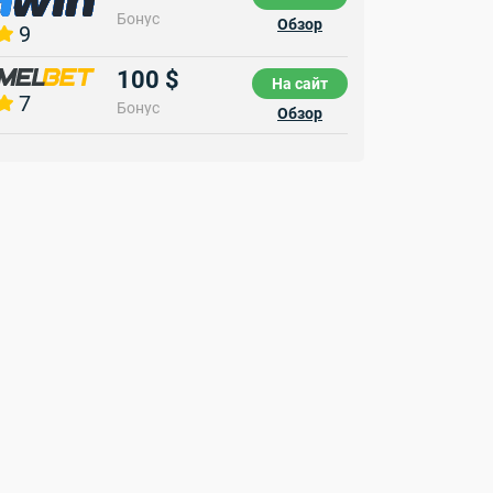
Бетсити
Бонус
Обзор
9
Балтбет
100 $
На сайт
Фонбет
7
Бонус
Обзор
Париматч
Бет365
Винлайн
Бинго Бум
Бетвиннер
Олимп
Фонбет
Лига Ставок
Винлайн