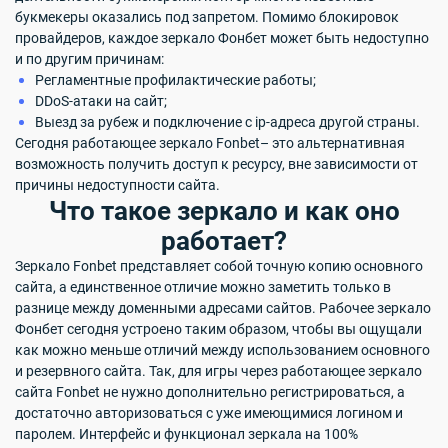
букмекеры оказались под запретом. Помимо блокировок
провайдеров, каждое зеркало Фонбет может быть недоступно
и по другим причинам:
Регламентные профилактические работы;
DDoS-атаки на сайт;
Выезд за рубеж и подключение с ip-адреса другой страны.
Сегодня работающее зеркало Fonbet– это альтернативная
возможность получить доступ к ресурсу, вне зависимости от
причины недоступности сайта.
Что такое зеркало и как оно
работает?
Зеркало Fonbet представляет собой точную копию основного
сайта, а единственное отличие можно заметить только в
разнице между доменными адресами сайтов. Рабочее зеркало
Фонбет сегодня устроено таким образом, чтобы вы ощущали
как можно меньше отличий между использованием основного
и резервного сайта. Так, для игры через работающее зеркало
сайта Fonbet не нужно дополнительно регистрироваться, а
достаточно авторизоваться с уже имеющимися логином и
паролем. Интерфейс и функционал зеркала на 100%