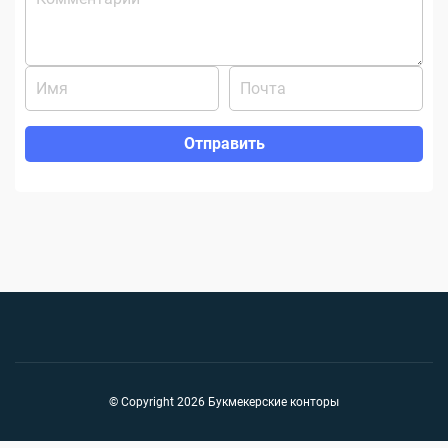
Отправить
© Copyright 2026 Букмекерские конторы