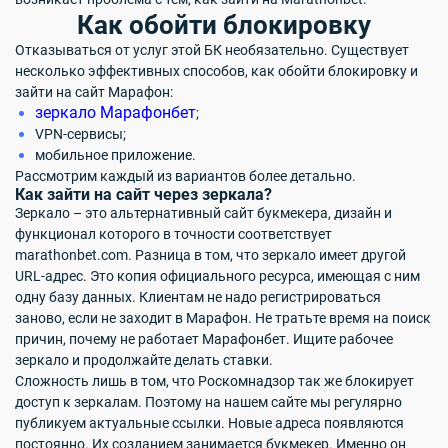
Как обойти блокировку
Отказываться от услуг этой БК необязательно. Существует
несколько эффективных способов, как обойти блокировку и
зайти на сайт Марафон:
зеркало Марафонбет
;
VPN-сервисы;
мобильное приложение.
Рассмотрим каждый из вариантов более детально.
Как зайти на сайт через зеркала?
Зеркало – это альтернативный сайт букмекера, дизайн и
функционал которого в точности соответствует
marathonbet.com. Разница в том, что зеркало имеет другой
URL-адрес. Это копия официального ресурса, имеющая с ним
одну базу данных. Клиентам не надо регистрироваться
заново, если не заходит в Марафон. Не тратьте время на поиск
причин, почему не работает Марафонбет. Ищите рабочее
зеркало и продолжайте делать ставки.
Сложность лишь в том, что Роскомнадзор так же блокирует
доступ к зеркалам. Поэтому на нашем сайте мы регулярно
публикуем актуальные ссылки. Новые адреса появляются
постоянно. Их созданием занимается букмекер. Именно он