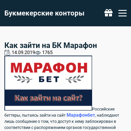
Букмекерские конторы
Бонус за депозит: 20 000 ₽
Получить
Как зайти на БК Марафон
14.09.2019
1765
Российские
Марафонбет
беттеры, пытаясь зайти на сайт
, наблюдают
лишь сообщение о том, что доступ к нему заблокирован в
соответствии с распоряжением органов государственной