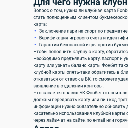
Для чего нужна клубн
Вопрос о том, нужна ли клубная карта Fonbe
стать полноценным клиентом букмекерской
карта:
Заключение пари на спорт по предматчев
Верификация игрового счета и идентифи
Гарантии безопасной игры против букме
Чтобы пополнить клубную карту, обратитес
Необходимо предъявить карту, паспорт и у
карту или узнать баланс карты Фонбет так
клубной карты опять-таки обратитесь в бл
отказаться от ставок в БК, то сможете уд
заявление в отделении конторы.
Что касается правил БК Фонбет относитель
должны передавать карту или пин-код трет
информации нужно обязательно обновить 
касательно использования клубной карты 
через лайв-чат на сайте, по e-mail или горя