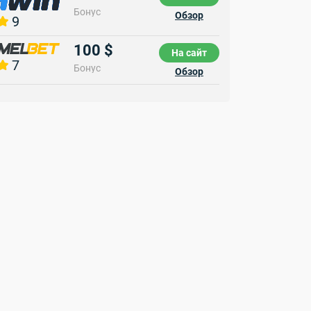
Бетсити
Бонус
Обзор
9
Балтбет
100 $
На сайт
Фонбет
7
Бонус
Обзор
Париматч
Бет365
Винлайн
Бинго Бум
Бетвиннер
Олимп
Фонбет
Лига Ставок
Винлайн