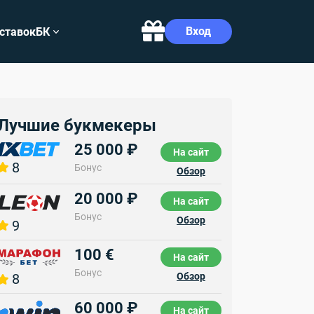
Вход
ставок
БК
Бонус за депозит: 20 000 ₽
1xBet
Леон
Получить
Лучшие букмекеры
Мелбет
25 000 ₽
На сайт
Марафонбет
8
Бонус
Обзор
1Win
20 000 ₽
На сайт
Зенитбет
Бонус
Обзор
9
Мостбет
100 €
На сайт
GGBET
Бонус
Обзор
8
1хСтавка
60 000 ₽
На сайт