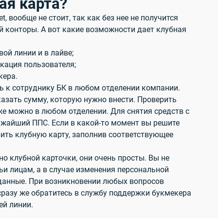
ая карта?
t, вообще не стоит, так как без нее не получится
 конторы. А вот какие возможности дает клубная
ой линии и в лайве;
кация пользователя;
кера.
ь к сотруднику БК в любом отделении компании.
казать сумму, которую нужно внести. Проверить
же можно в любом отделении. Для снятия средств с
ижайший ППС. Если в какой-то момент вы решите
алить клубную карту, заполнив соответствующее
но клубной карточки, они очень просты. Вы не
ьи лицам, а в случае изменения персональной
данные. При возникновении любых вопросов
сразу же обратитесь в службу поддержки букмекера
чей линии.