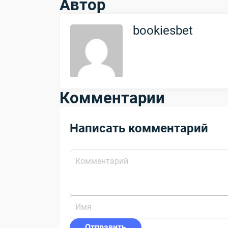
Автор
bookiesbet
Комментарии
Написать комментарий
Отправить