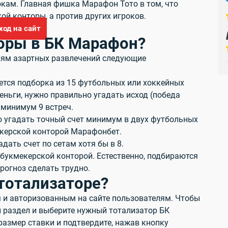
рокам. Главная фишка Марафон Тото в том, что
ой конторы, а против других игроков.
ход на сайт
торы в БК Марафон?
лям азартных развлечений следующие
ется подборка из 15 футбольных или хоккейных
еньги, нужно правильно угадать исход (победа
 минимум 9 встреч.
о угадать точный счет минимум в двух футбольных
екерской конторой Марафонбет.
дать счет по сетам хотя бы в 8.
 букмекерской конторой. Естественно, подбираются
прогноз сделать трудно.
 тотализаторе?
 и авторизованным на сайте пользователям. Чтобы
й раздел и выберите нужный тотализатор БК
размер ставки и подтвердите, нажав кнопку