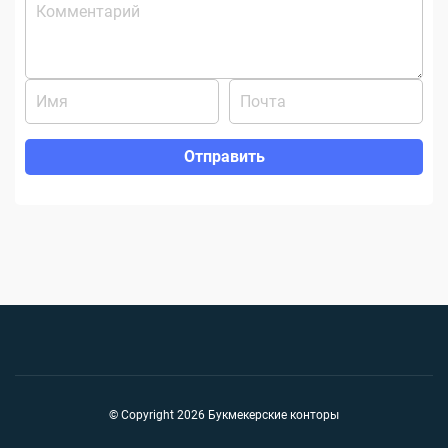
Отправить
© Copyright 2026 Букмекерские конторы