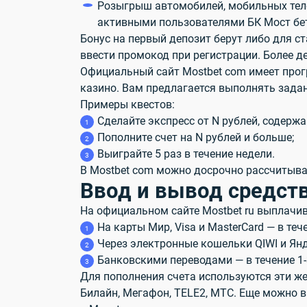
Розыгрыш автомобилей, мобильных тел
активными пользователями БК Мост бе
Бонус на первый депозит берут либо для ст
ввести промокод при регистрации. Более д
Официальный сайт Mostbet com имеет прог
казино. Вам предлагается выполнять задан
Примеры квестов:
Сделайте экспресс от N рублей, содерж
Пополните счет на N рублей и больше;
Выиграйте 5 раз в течение недели.
В Mostbet com можно досрочно рассчитыват
Ввод и вывод средст
На официальном сайте Mostbet ru выплачи
На карты Мир, Visa и MasterCard — в тече
Через электронные кошельки QIWI и Янд
Банковскими переводами — в течение 1-
Для пополнения счета используются эти ж
Билайн, Мегафон, TELE2, МТС. Еще можно 