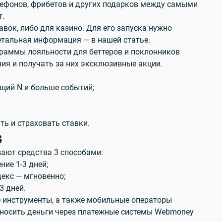
ефонов, фрибетов и других подарков между самыми
т.
авок, либо для казино. Для его запуска нужно
етальная информация — в нашей статье.
раммы лояльности для беттеров и поклонников
ия и получать за них эксклюзивные акции.
ащий N и больше событий;
ь и страховать ставки.
в
вают средства 3 способами:
ние 1-3 дней;
екс — мгновенно;
3 дней.
е инструменты, а также мобильные операторы
вносить деньги через платежные системы Webmoney