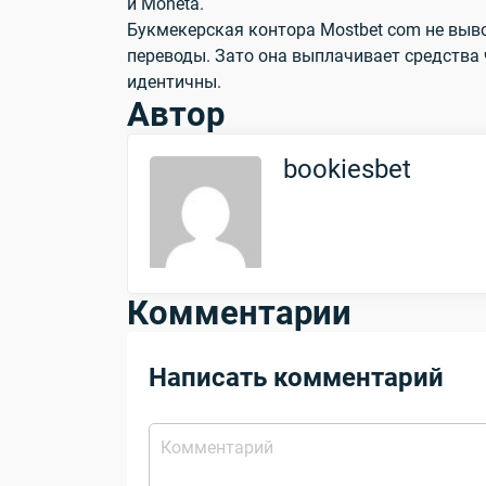
и Moneta.
Букмекерская контора Mostbet com не выв
переводы. Зато она выплачивает средства 
идентичны.
Автор
bookiesbet
Комментарии
Написать комментарий