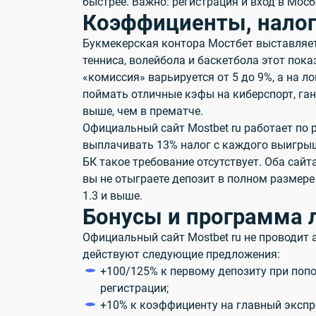
быстрее. Важно: регистрация и вход в Мос
Коэффициенты, налог
Букмекерская контора Мостбет выставляет
тенниса, волейбола и баскетбола этот пока
«комиссия» варьируется от 5 до 9%, а на л
поймать отличные кэфы на киберспорт, ган
выше, чем в прематче.
Официальный сайт Mostbet ru работает по 
выплачивать 13% налог с каждого выигрыш
БК такое требование отсутствует. Оба сай
вы не отыграете депозит в полном размер
1.3 и выше.
Бонусы и программа 
Официальный сайт Mostbet ru не проводит
действуют следующие предложения:
+100/125% к первому депозиту при попо
регистрации;
+10% к коэффициенту на главный экспр