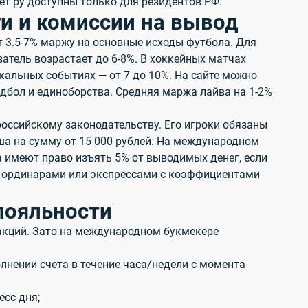
бет ру доступны только для резидентов РФ.
и и комиссии на вывод
 3.5-7% маржу на основные исходы футбола. Для
затель возрастает до 6-8%. В хоккейных матчах
окальных событиях — от 7 до 10%. На сайте можно
дбол и единоборства. Средняя маржа лайва на 1-2%
российскому законодательству. Его игроки обязаны
а на сумму от 15 000 рублей. На международном
та имеют право изъять 5% от выводимых денег, если
е ординарами или экспрессами с коэффициентами
лояльности
 акций. Зато на международном букмекере
лнении счета в течение часа/недели с момента
есс дня;