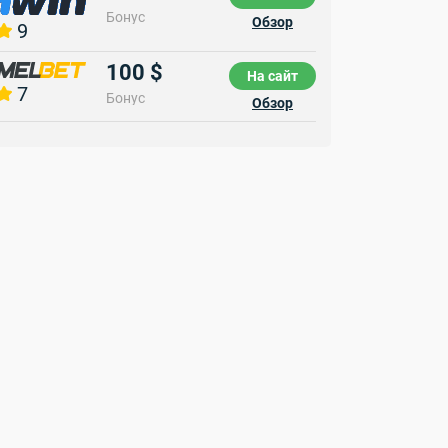
Бетсити
Бонус
Обзор
9
Балтбет
100 $
На сайт
Фонбет
7
Бонус
Обзор
Париматч
Бет365
Винлайн
Бинго Бум
Бетвиннер
Олимп
Фонбет
Лига Ставок
Винлайн