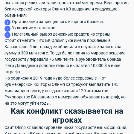
пытаются решить ситуацию, но это займет время. Ведь против
букмекерской конторы Олимп КЗ выдвинули следующие
обвинения:
Организация запрещенного игорного бизнеса.
Уклонение от налогов.
Нелегальный вывоз денежных средств из страны.
Стоит отметить, что БК Олимп уже имела проблемы в
Казахстане. 5 лет назад ее обвиняли в неуплате налогов на
сумму в 300 млн тенге. Тогда было принято мировое решение —
государству передали 75 млн тенге, а руководитель бренда
Петр Давыденко дополнительно выплатил 10 000 $ в виде
штрафа.
Но обвинения 2019 года куда более серьезные — от
букмекерской конторы Олимп кз требуют выплатить 145
миллиардов тенге, у нее даже изъяли 120 автоматов.
Руководство БК заявило о намерении обжаловать штраф, но
на это могут уйти годы.
Как конфликт сказывается на
игроках
Сайт Olimp kz заблокировали из-за государственных санкций.
К счастью, у БК есть резервные веб-ресурсы. Включая olimp