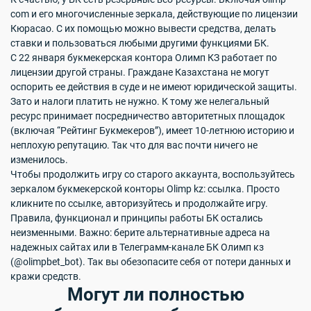
com и его многочисленные зеркала, действующие по лицензии
Кюрасао. С их помощью можно вывести средства, делать
ставки и пользоваться любыми другими функциями БК.
С 22 января букмекерская контора Олимп КЗ работает по
лицензии другой страны. Граждане Казахстана не могут
оспорить ее действия в суде и не имеют юридической защиты.
Зато и налоги платить не нужно. К тому же нелегальный
ресурс принимает посредничество авторитетных площадок
(включая “Рейтинг Букмекеров”), имеет 10-летнюю историю и
неплохую репутацию. Так что для вас почти ничего не
изменилось.
Чтобы продолжить игру со старого аккаунта, воспользуйтесь
зеркалом букмекерской конторы Olimp kz: ссылка. Просто
кликните по ссылке, авторизуйтесь и продолжайте игру.
Правила, функционал и принципы работы БК остались
неизменными.
Важно
: берите альтернативные адреса на
надежных сайтах или в Телеграмм-канале БК Олимп кз
(@olimpbet_bot). Так вы обезопасите себя от потери данных и
кражи средств.
Могут ли полностью