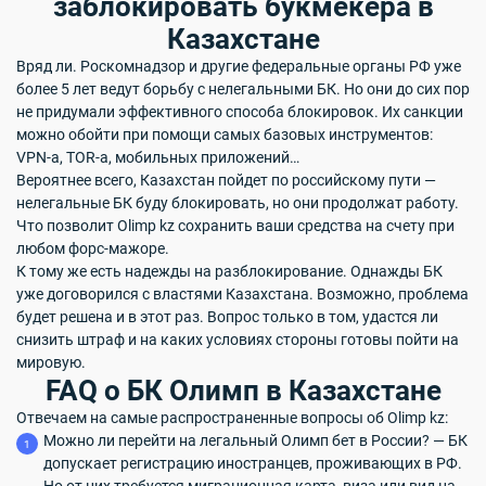
заблокировать букмекера в
Казахстане
Вряд ли. Роскомнадзор и другие федеральные органы РФ уже
более 5 лет ведут борьбу с нелегальными БК. Но они до сих пор
не придумали эффективного способа блокировок. Их санкции
можно обойти при помощи самых базовых инструментов:
VPN-а, TOR-а, мобильных приложений…
Вероятнее всего, Казахстан пойдет по российскому пути —
нелегальные БК буду блокировать, но они продолжат работу.
Что позволит Olimp kz сохранить ваши средства на счету при
любом форс-мажоре.
К тому же есть надежды на разблокирование. Однажды БК
уже договорился с властями Казахстана. Возможно, проблема
будет решена и в этот раз. Вопрос только в том, удастся ли
снизить штраф и на каких условиях стороны готовы пойти на
мировую.
FAQ о БК Олимп в Казахстане
Отвечаем на самые распространенные вопросы об Olimp kz:
Можно ли перейти на легальный Олимп бет в России? — БК
допускает регистрацию иностранцев, проживающих в РФ.