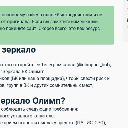
 основному сайту в плане быстродействия и не
от оригинала. Если вы заметите измененный
о покиньте сайт. Скорее всего, это веб-ресурс
 зеркало
 этого откройте ее Телеграм-канал (@olimpbet_bot),
т “Зеркала БК Олимп”.
ков (БК или наша площадка), чтобы свести риск к
в, групп в ВК и других сомнительных мест,
зеркало Олимп?
и соблюдать следующие требования:
ного уставного капитала;
е прием ставок и выплату средств (ЦУПИС, СРО);