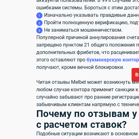
аккаунты пользователей. В 99% случаев эт
ошибками системы. Бороться с этим доста
Изначально указывать правдивые данны
Пройти полноценную верификацию, подт
Не заниматься мошенничеством.
Популярной причиной аннулирования счета 
запрещено пунктом 21 общего положения п
дополнительных фрибетов, что расценивает
этого оставляют про
букмекерскую контор
получают, кроме вечной блокировки.
В
Читая отзывы Melbet может возникнуть мне
любом случае контора применит санкции к и
случайно забывают про ранние регистраци
забывчивым клиентам напрямую с техниче
Почему по отзывам у
с расчетом ставок?
Подобные ситуации возникают в основном 