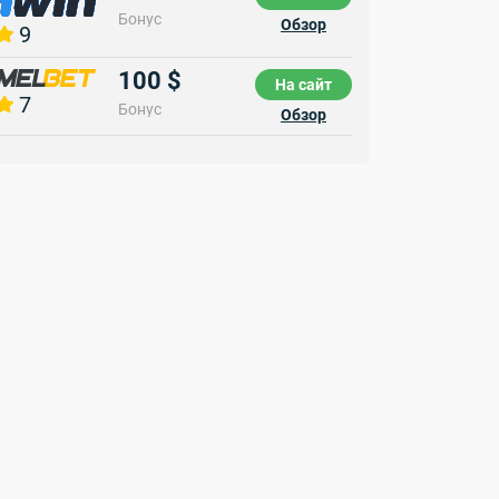
Бетсити
Бонус
Обзор
9
Балтбет
100 $
На сайт
Фонбет
7
Бонус
Обзор
Париматч
Бет365
Винлайн
Бинго Бум
Бетвиннер
Олимп
Фонбет
Лига Ставок
Винлайн