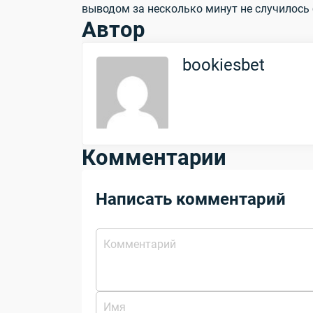
выводом за несколько минут не случилось 
Автор
bookiesbet
Комментарии
Написать комментарий