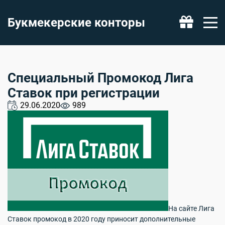
Букмекерские конторы
Бонус за депозит: 20 000 ₽
Получить
Специальный Промокод Лига
Ставок при регистрации
29.06.2020
989
На сайте Лига
Ставок промокод в 2020 году приносит дополнительные