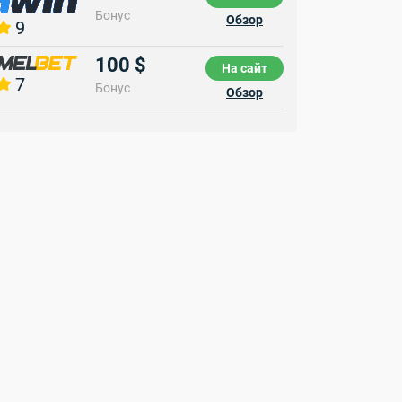
Бетсити
Бонус
Обзор
9
Балтбет
100 $
На сайт
Фонбет
7
Бонус
Обзор
Париматч
Бет365
Винлайн
Бинго Бум
Бетвиннер
Олимп
Фонбет
Лига Ставок
Винлайн