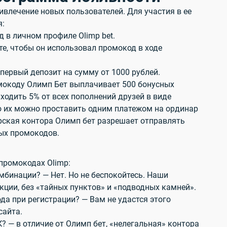
ивлечение новых пользователей. Для участия в ее
я:
 в личном профиле Olimp bet.
е, чтобы он использовал промокод в ходе
 первый депозит на сумму от 1000 рублей.
мокоду Олимп Бет выплачивает 500 бонусных
иходить 5% от всех пополнений друзей в виде
но их можно проставить одним платежом на ординар
рская контора Олимп бет разрешает отправлять
ых промокодов.
промокодах Olimp:
бинации? — Нет. Но не беспокойтесь. Наши
ции, без «тайных пунктов» и «подводных камней».
да при регистрации? — Вам не удастся этого
сайта.
? — в отличие от Олимп бет, «нелегальная» контора