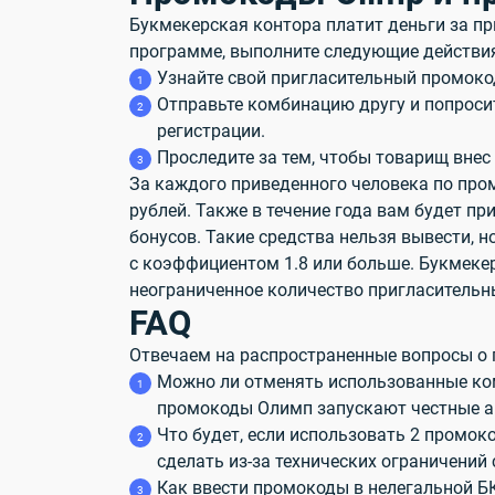
Букмекерская контора платит деньги за пр
программе, выполните следующие действи
Узнайте свой пригласительный промокод
Отправьте комбинацию другу и попросит
регистрации.
Проследите за тем, чтобы товарищ внес
За каждого приведенного человека по про
рублей. Также в течение года вам будет пр
бонусов. Такие средства нельзя вывести, 
с коэффициентом 1.8 или больше. Букмеке
неограниченное количество пригласительн
FAQ
Отвечаем на распространенные вопросы о 
Можно ли отменять использованные ком
промокоды Олимп запускают честные ак
Что будет, если использовать 2 промоко
сделать из-за технических ограничений 
Как ввести промокоды в нелегальной БК