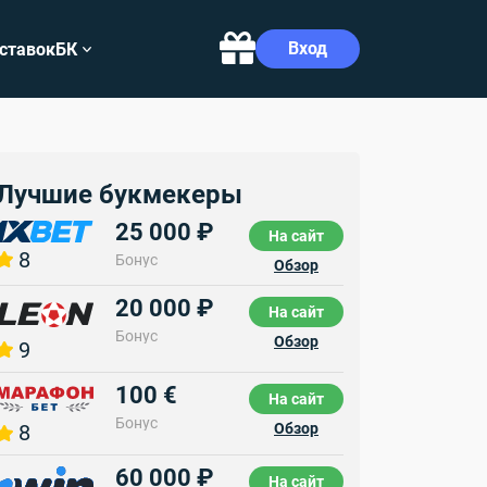
Вход
ставок
БК
Бонус за депозит: 20 000 ₽
1xBet
Леон
Получить
Лучшие букмекеры
Мелбет
25 000 ₽
На сайт
Марафонбет
8
Бонус
Обзор
1Win
20 000 ₽
На сайт
Зенитбет
Бонус
Обзор
9
Мостбет
100 €
На сайт
GGBET
Бонус
Обзор
8
1хСтавка
60 000 ₽
На сайт