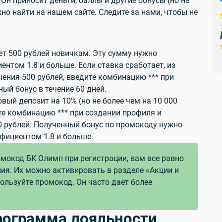
Он приносит деньги, баллы и другие бонусы (но не
но найти на нашем сайте. Следите за нами, чтобы не
ет 500 рублей новичкам. Эту сумму нужно
ентом 1.8 и больше. Если ставка сработает, из
чения 500 рублей, введите комбинацию
***
при
ый бонус в течение 60 дней.
вый депозит на 10% (но не более чем на 10 000
ите комбинацию
***
при создании профиля и
00 рублей. Полученный бонус по промокоду нужно
фициентом 1.8 и больше.
омокод БК Олимп при регистрации, вам все равно
я. Их можно активировать в разделе «Акции и
ользуйте промокод. Он часто дает более
рограмма лояльности