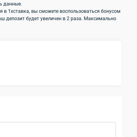
ь данные.
я в 1хставка, вы сможете воспользоваться бонусом
ш депозит будет увеличен в 2 раза. Максимально