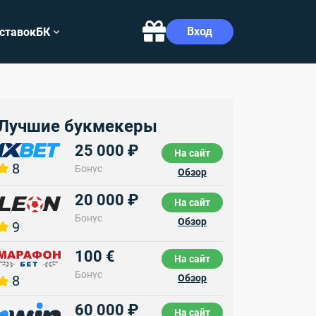
Вход
ставок
БК
Бонус за депозит: 20 000 ₽
1xBet
Леон
Получить
Лучшие букмекеры
Мелбет
25 000 ₽
На сайт
Марафонбет
8
Бонус
Обзор
1Win
20 000 ₽
На сайт
Зенитбет
Бонус
Обзор
9
Мостбет
100 €
На сайт
GGBET
Бонус
Обзор
8
1хСтавка
60 000 ₽
На сайт