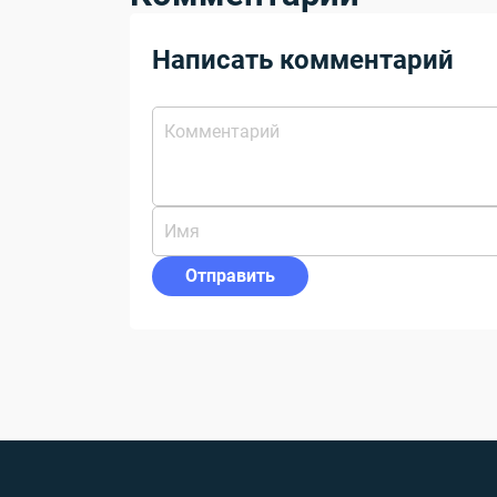
Написать комментарий
Отправить