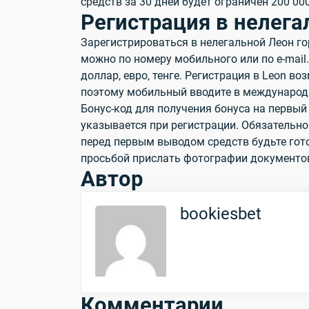
средств за 30 дней будет ограничен 200 000
Регистрация в нелега
Зарегистрироваться в нелегальной Леон го
можно по номеру мобильного или по e-mail.
доллар, евро, тенге. Регистрация в Leon в
поэтому мобильный вводите в международ
Бонус-код для получения бонуса на первый 
указывается при регистрации. Обязательно
перед первым выводом средств будьте гот
просьбой прислать фотографии документо
Автор
bookiesbet
Комментарии