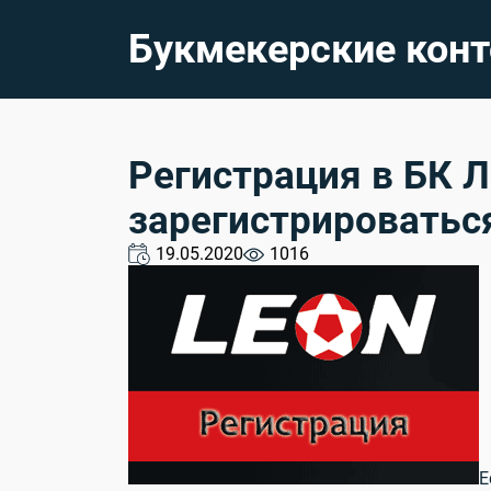
Букмекерские кон
Регистрация в БК Л
зарегистрироватьс
19.05.2020
1016
Е