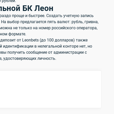
 рублей.
льной БК Леон
раздо проще и быстрее. Создать учетную запись
 На выбор предлагается пять валют: рубль, гривна,
озможна не только на номер российского оператора,
ном формате.
депозит от Leonbets (до 100 долларов) также
й идентификации в нелегальной конторе нет, но
овы получить сообщение от администрации с
в, удостоверяющих личность.