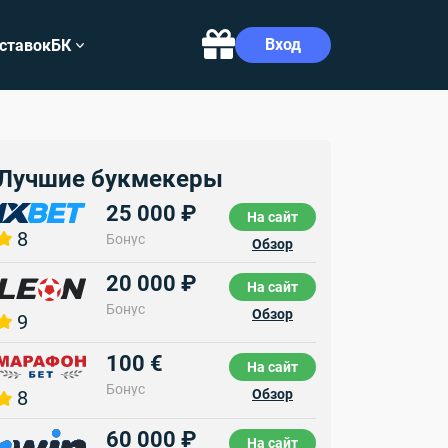
Вход
ставок
БК
Бонус за депозит: 20 000 ₽
1xBet
Леон
Получить
Лучшие букмекеры
Мелбет
25 000 ₽
На сайт
Марафонбет
8
Бонус
Обзор
1Win
20 000 ₽
На сайт
Зенитбет
Бонус
Обзор
9
Мостбет
100 €
На сайт
GGBET
Бонус
Обзор
8
1хСтавка
60 000 ₽
На сайт