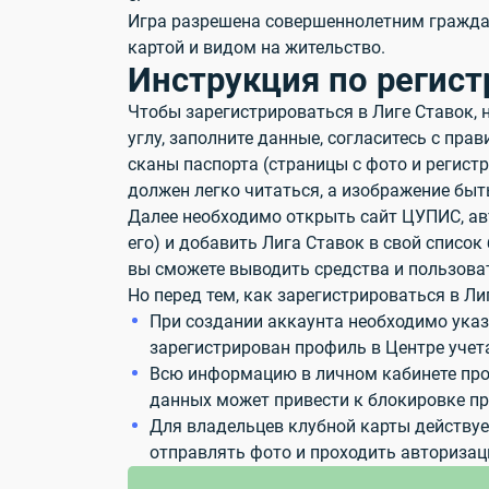
Игра разрешена совершеннолетним гражда
картой и видом на жительство.
Инструкция по регис
Чтобы зарегистрироваться в Лиге Ставок,
углу, заполните данные, согласитесь с пр
сканы паспорта (страницы с фото и регистр
должен легко читаться, а изображение бы
Далее необходимо открыть сайт ЦУПИС, авт
его) и добавить Лига Ставок в свой список
вы сможете выводить средства и пользова
Но перед тем, как зарегистрироваться в Л
При создании аккаунта необходимо указ
зарегистрирован профиль в Центре учета
Всю информацию в личном кабинете про
данных может привести к блокировке п
Для владельцев клубной карты действуе
отправлять фото и проходить авторизац