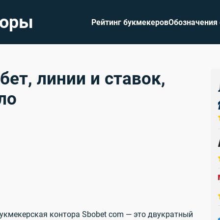
торы
Рейтинг букмекеров
Обозначения 
бет, линии и ставок,
ло
укмекерская контора Sbobet com — это двукратный