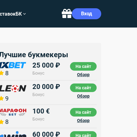
Вход
ставок
БК
Бонус за депозит: 20 000 ₽
1xBet
Леон
Получить
Лучшие букмекеры
Мелбет
25 000 ₽
На сайт
Марафонбет
8
Бонус
Обзор
1Win
20 000 ₽
На сайт
Зенитбет
Бонус
Обзор
9
Мостбет
100 €
На сайт
GGBET
Бонус
Обзор
8
1хСтавка
60 000 ₽
На сайт