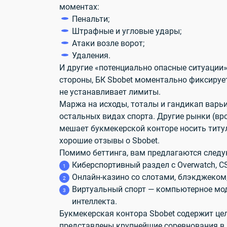
моментах:
Пенальти;
Штрафные и угловые удары;
Атаки возле ворот;
Удаления.
И другие «потенциально опасные ситуации»
стороны, БК Sbobet моментально фиксирует
не устанавливает лимиты.
Маржа на исходы, тоталы и гандикап варьир
остальных видах спорта. Другие рынки (вро
мешает букмекерской конторе носить титу
хорошие отзывы о Sbobet.
Помимо беттинга, вам предлагаются следу
Киберспортивный раздел с Overwatch, CS
Онлайн-казино со слотами, блэкджеком, 
Виртуальный спорт — компьютерное мо
интеллекта.
Букмекерская контора Sbobet содержит ц
представлены крупнейшие соревнования в 