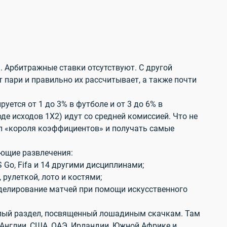
. Арбитражные ставки отсутствуют. С другой
 пари и правильно их рассчитывает, а также почти
уется от 1 до 3% в футболе и от 3 до 6% в
де исходов 1Х2) идут со средней комиссией. Что не
л «короля коэффициентов» и получать самые
ющие развлечения:
 Go, Fifa и 14 другими дисциплинами;
рулеткой, лото и костями;
делирование матчей при помощи искусственного
елый раздел, посвященный лошадиным скачкам. Там
Англии, США, ОАЭ, Ирландии, Южной Африке и