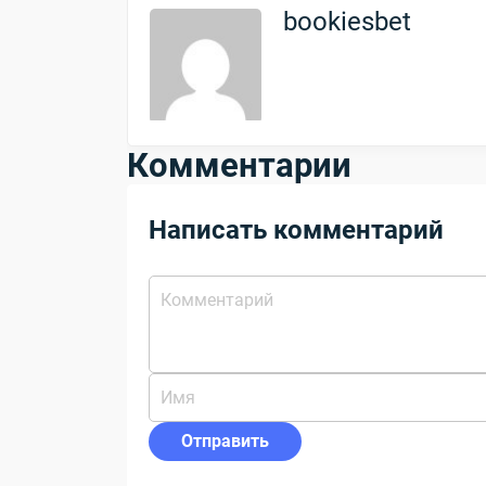
bookiesbet
Комментарии
Написать комментарий
Отправить