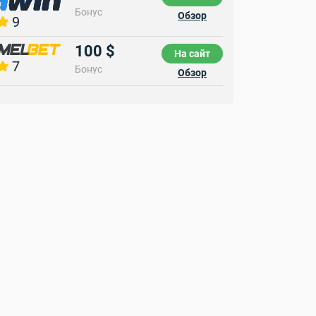
Бетсити
Бонус
Обзор
9
Балтбет
100 $
На сайт
Фонбет
7
Бонус
Обзор
Париматч
Бет365
Винлайн
Бинго Бум
Бетвиннер
Олимп
Фонбет
Лига Ставок
Винлайн