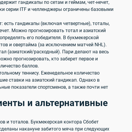
держит гандикапы по сетам и геймам, чет-нечет,
нки серии ITF и челленджеры ограничены базовыми
т: есть гандикапы (включая четвертные), тоталы,
нечет. Можно прогнозировать тотал и азиатский
 определять его победителя. В букмекерской
итов и овертайма (за исключением матчей NHL).
отал (азиатский/расходный). Пари делают на весь
можно прогнозировать, кто заберет первое и
личество баллов.
тольному теннису. Еженедельное количество
шие ставки на азиатский гандикап. Однако в
ные показатели спортсменов, а также почти нет
циенты и альтернативные
дов и тоталов. Букмекерская контора Сбобет
 сделаны накануне забитого мяча при следующих