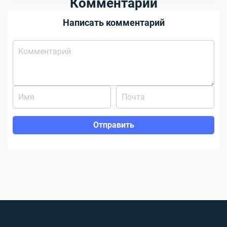
Комментарии
Написать комментарий
Отправить