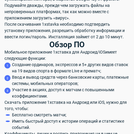
Подумайте дважды, прежде чем загружать файлы на
непроверенных платформах, так как можно вместе с
приложением загрузить «вирус».
После скачивания 1xstavka необходимо подтвердить
установку приложения, разрешить обработку информации и
ввести логин/пароль. Инсталляция займет от 2 до 10 минут.
Обзор ПО
Мобильное приложение 1хставка для Андроид/iOSимеет
следующие функции:
Создание ординаров, экспрессов и 5+ других видов ставок
на 19 видов спорта в формате Live и прематч;
Ввод и вывод средств через банковские карты, платежные
системы, мобильных операторов;
Участие в акциях, доступ к матчам с повышенными
коэффициентами.
Скачать приложение 1хставка на Андроид или iOS, нужно для
того, чтобы:
Бесплатно смотреть матчи;
Иметь быстрый доступ к истории операций и статистике
событий.
Коэффициенты, линии и роспись приложения ни в чем не