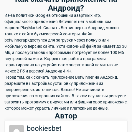
Андроид?
Из-за политики Googleв отношении азартных игр,
официального приложения Betwinner нет в мобильном
маркетеPlayMarket. Скачать Бетвиннер на Андроид можно
только с сайта букмекерской конторы. Файл
betwinnerapkдоступен для загрузки через полную или
мобильную версию сайта. Установочный файл занимает до 30
Мб, а после установки программы потребует не более 100 Мб
внутренней памяти. Корректная работа программы
гарантирована на устройствах с оперативной памятью не
менее 2 Гб и версией Андроид 4.4+.
Перед тем, как скачать приложение Betwinner на Андроид,
разрешите в настройках установку приложений из
непроверенных источников. Важно! Не скачивайте
приложения со сторонних сайтов. В таком случае вы рискуете
загрузить программу с вирусами или фишинговое приложение,
которое может украсть личные и платежные данные.
Автор
bookiesbet