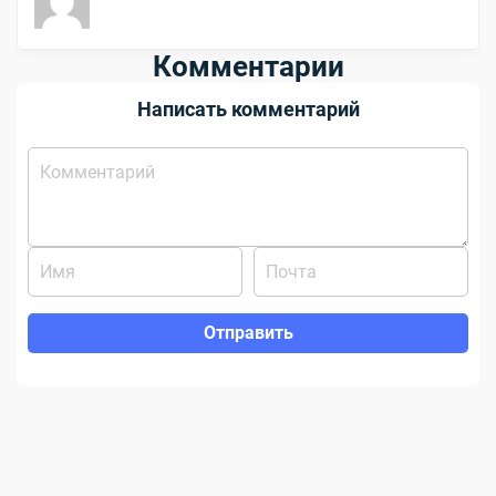
Комментарии
Написать комментарий
Отправить