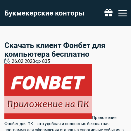
Букмекерские конторы
Бонус за депозит: 20 000 ₽
Получить
Скачать клиент Фонбет для
компьютера бесплатно
26.02.2020
835
Приложение
Фонбет для ПК – это удобная и полностью бесплатная
программа для оформления ставок на спортивные события в