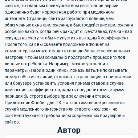
сайтом, то главным преимуществом десктопной версии
однозначно будет корректная работа при медленном
интернете. Страницы сайта загружаются дольше, чем
облегченные окна приложения, а быстродействие приложения
особенно важно, когда речь заходит о live-ставках, где каждая
секунда на счету, чтобы не упустить выгодный коэффициент.
После того, как вы скачаете приложение Фонбет на
компьютер, вы можете задать гораздо больше персональных
настроек, чтобы максимально подстроить процесс игр под
личные потребности. Например, можно установить
параметры «Пари в один клик», показывать/не показывать
номер события в линии, открывать трансляции в приложении
или браузере, установить условия приема ставок в случае
изменения коэффициентов, задать предпочитаемые суммы
пари для быстрого выбора при заключении ставок.
Приложение Фонбет для ПК – это оптимальное решение на
случай медленного интернета или старого «железа», не
соответствующего требованиям современных браузеров и
сайтов.
Автор