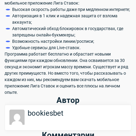
мобильное приложение Лига Ставок:
Высокая скорость работы даже при медленном интернете;
Авторизация в 1 клик и надежная защита от взлома
аккаунта;
Автоматический обход блокировок в государствах, где
запрещены онлайн-букмекеры;
Возможность настройки линии/росписи;
Удобные сервисы для Live-ставок.
Программа работает бесплатно и обрастает новыми
функциями при каждом обновлении. Она осваивается за 30
секунд и экономит игрокам массу времени. Существует и ряд
других преимуществ. Но вместо того, чтобы рассказывать о
каждом из них, мы рекомендуем вам скачать мобильное
приложение Лига Ставок и оценить все плюсы на личном
опыте.
Автор
bookiesbet
Комментарии