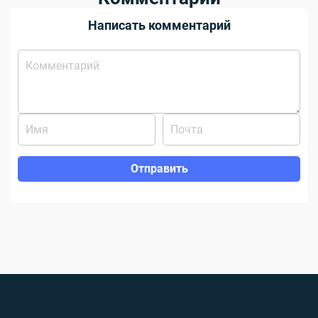
Написать комментарий
Отправить