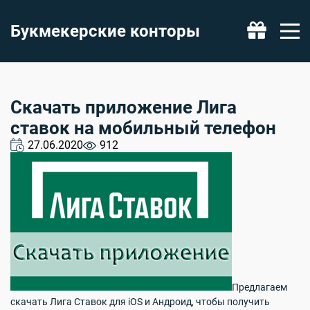
Букмекерские конторы
Бонус за депозит: 20 000 ₽
Получить
Скачать приложение Лига
ставок на мобильный телефон
27.06.2020
912
Предлагаем
скачать Лига Ставок для iOS и Андроид, чтобы получить