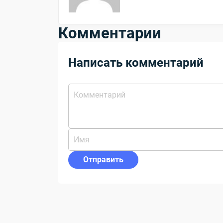
Комментарии
Написать комментарий
Отправить