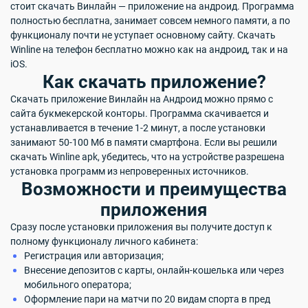
стоит скачать Винлайн — приложение на андроид. Программа
полностью бесплатна, занимает совсем немного памяти, а по
функционалу почти не уступает основному сайту. Скачать
Winline на телефон бесплатно можно как на андроид, так и на
iOS.
Как скачать приложение?
Скачать приложение Винлайн на Андроид можно прямо с
сайта букмекерской конторы. Программа скачивается и
устанавливается в течение 1-2 минут, а после установки
занимают 50-100 Мб в памяти смартфона. Если вы решили
скачать Winline apk, убедитесь, что на устройстве разрешена
установка программ из непроверенных источников.
Возможности и преимущества
приложения
Сразу после установки приложения вы получите доступ к
полному функционалу личного кабинета:
Регистрация или авторизация;
Внесение депозитов с карты, онлайн-кошелька или через
мобильного оператора;
Оформление пари на матчи по 20 видам спорта в пред