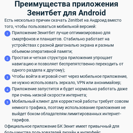
Преимущества приложения
Зенитбет для Android
Есть несколько причин скачать
Zenitbet на Андроид
вместо
того, чтобы пользоваться мобильной версией:
Приложение Зенитбет лучше оптимизировано для
смартфонов и планшетов. Стабильно работает на
устройствах с разной диагональю экрана и разным
объемом оперативной памяти;
Простая и четкая структура приложения упрощает
навигацию и позволяет беспрепятственно переходить от
одного раздела к другому);
Чтобы войти в игровой счет через мобильное приложение,
не нужно использовать зеркало, VPN или анонимайзер;
Приложение запустится и будет нормально работать даже
при очень низкой скорости интернета;
Мобильный клиент для корректной работы требует совсем
немного трафика, поэтому использование приложения не
выйдет боком обладателям лимитированных интернет-
тарифов.
Официальное приложение БК Зенит имеет привычный для
большинства пользователей дизайн и интерфейс.