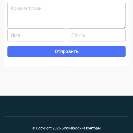
Отправить
© Copyright 2026 Букмекерские конторы