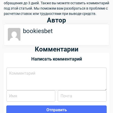
обращения до 3 дней. Также вы можете оставить комментарий
под этой статьей. Мы поможем вам разобраться в проблеме с
расчетом ставок или трудностями при выводе средств.
Автор
bookiesbet
Комментарии
Написать комментарий
Отправить