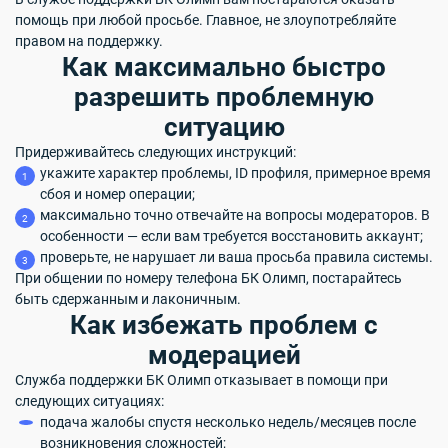
помощь при любой просьбе. Главное, не злоупотребляйте
правом на поддержку.
Как максимально быстро
разрешить проблемную
ситуацию
Придерживайтесь следующих инструкций:
укажите характер проблемы, ID профиля, примерное время
сбоя и номер операции;
максимально точно отвечайте на вопросы модераторов. В
особенности — если вам требуется восстановить аккаунт;
проверьте, не нарушает ли ваша просьба правила системы.
При общении по номеру телефона БК Олимп, постарайтесь
быть сдержанным и лаконичным.
Как избежать проблем с
модерацией
Служба поддержки БК Олимп отказывает в помощи при
следующих ситуациях:
подача жалобы спустя несколько недель/месяцев после
возникновения сложностей;