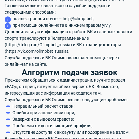
Также вы можете связаться со службой поддержки
следующими способами:
по электронной почте — help@olimp.bet;
при помощи онлайн-чата в нижнем правом углу.
Дополнительную информацию о работе БК и главные новости
спорта транслируют в Телеграмм-канале
(https://teleg.run/Olimpbet_russia) и ВК-странице конторы
(https://vk.com/olimpbet_russia).
Служба поддержки БК Олимп оказывает помощь через
онлайн-чат на сайте.
Алгоритм подачи заявок
Прежде чем обращаться к администрации, изучите раздел
«FAQ», он присутствует на обеих версиях БК. Возможно,
интересующая вас информация находится там.
Служба поддержки БК Олимп решает следующие проблемы:
Неправильный расчет ставок;
Ошибки при заключении пари;
Задержки с выводом средств;
Проблемы с идентификацией профиля;
Отсутствие доступа к аккаунту или подозрение на взлом.
В службе поддержки БК Олимп вам постараются оказать