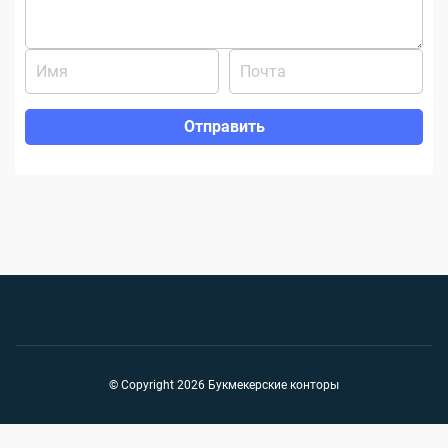
Отправить
© Copyright 2026 Букмекерские конторы