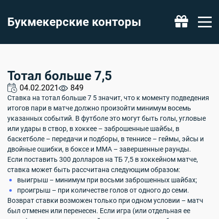
Букмекерские конторы
Бонус за депозит: 20 000 ₽
Получить
Тотал больше 7,5
04.02.2021
849
Ставка на тотал больше 7 5 значит, что к моменту подведения
итогов пари в матче должно произойти минимум восемь
указанных событий. В футболе это могут быть голы, угловые
или удары в створ, в хоккее – заброшенные шайбы, в
баскетболе – передачи и подборы, в теннисе – геймы, эйсы и
двойные ошибки, в боксе и ММА – завершенные раунды.
Если поставить 300 долларов на ТБ 7,5 в хоккейном матче,
ставка может быть рассчитана следующим образом:
выигрыш – минимум при восьми заброшенных шайбах;
проигрыш – при количестве голов от одного до семи.
Возврат ставки возможен только при одном условии – матч
был отменен или перенесен. Если игра (или отдельная ее