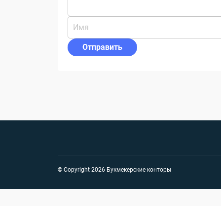
Отправить
© Copyright 2026 Букмекерские конторы