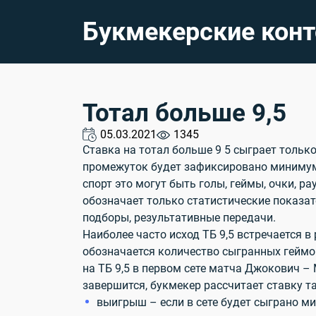
Букмекерские кон
Тотал больше 9,5
05.03.2021
1345
Ставка на тотал больше 9 5 сыграет только
промежуток будет зафиксировано минимум 
спорт это могут быть голы, геймы, очки, ра
обозначает только статистические показате
подборы, результативные передачи.
Наиболее часто исход ТБ 9,5 встречается 
обозначается количество сыгранных геймо
на ТБ 9,5 в первом сете матча Джокович –
завершится, букмекер рассчитает ставку т
выигрыш – если в сете будет сыграно м