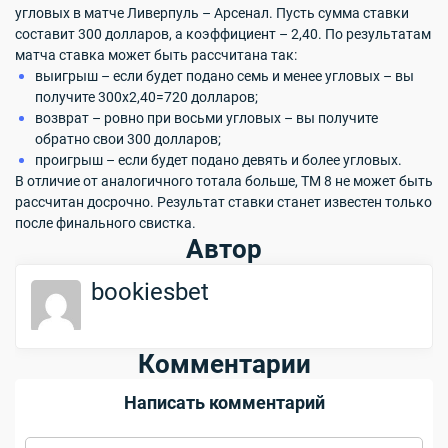
угловых в матче Ливерпуль – Арсенал. Пусть сумма ставки
составит 300 долларов, а коэффициент – 2,40. По результатам
матча ставка может быть рассчитана так:
выигрыш – если будет подано семь и менее угловых – вы
получите 300х2,40=720 долларов;
возврат – ровно при восьми угловых – вы получите
обратно свои 300 долларов;
проигрыш – если будет подано девять и более угловых.
В отличие от аналогичного тотала больше, ТМ 8 не может быть
рассчитан досрочно. Результат ставки станет известен только
после финального свистка.
Автор
bookiesbet
Комментарии
Написать комментарий