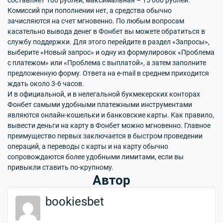
составляет 100 рублей, максимальная – 15 000 рублей.
Комиссий при пополнении нет, а средства обычно
зачисляются на счет мгновенно. По любым вопросам
касательно вывода денег в Фонбет вы можете обратиться в
службу поддержки. Для этого перейдите в раздел «Запросы»,
выберите «Новый запрос» и одну из формулировок «Проблема
с платежом» или «Проблема с выплатой», а затем заполните
предложенную форму. Ответа на e-mail в среднем приходится
ждать около 3-6 часов.
И в официальной, и в нелегальной букмекерских конторах
Фонбет самыми удобными платежными инструментами
являются онлайн-кошельки и банковские карты. Как правило,
вывести деньги на карту в Фонбет можно мгновенно. Главное
преимущество первых заключается в быстром проведении
операций, а переводы с карты и на карту обычно
сопровождаются более удобными лимитами, если вы
привыкли ставить по-крупному.
Автор
bookiesbet