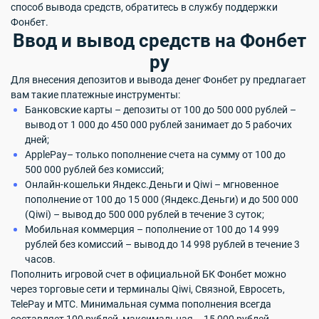
способ вывода средств, обратитесь в службу поддержки
Фонбет.
Ввод и вывод средств на Фонбет
ру
Для внесения депозитов и вывода денег Фонбет ру предлагает
вам такие платежные инструменты:
Банковские карты – депозиты от 100 до 500 000 рублей –
вывод от 1 000 до 450 000 рублей занимает до 5 рабочих
дней;
ApplePay– только пополнение счета на сумму от 100 до
500 000 рублей без комиссий;
Онлайн-кошельки Яндекс.Деньги и Qiwi – мгновенное
пополнение от 100 до 15 000 (Яндекс.Деньги) и до 500 000
(Qiwi) – вывод до 500 000 рублей в течение 3 суток;
Мобильная коммерция – пополнение от 100 до 14 999
рублей без комиссий – вывод до 14 998 рублей в течение 3
часов.
Пополнить игровой счет в официальной БК Фонбет можно
через торговые сети и терминалы Qiwi, Связной, Евросеть,
TelePay и МТС. Минимальная сумма пополнения всегда