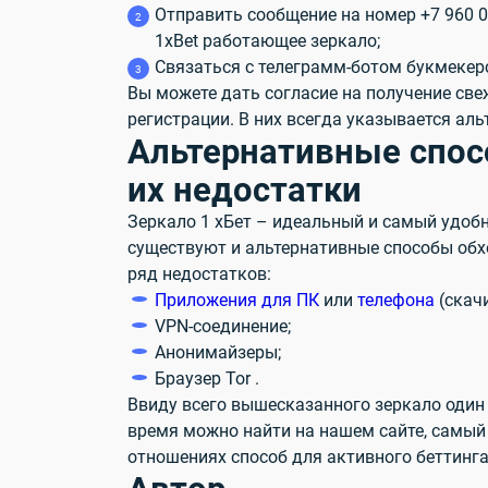
Отправить сообщение на номер +7 960 0
1xBet работающее зеркало;
Связаться с телеграмм-ботом букмекер
Вы можете дать согласие на получение све
регистрации. В них всегда указывается аль
Альтернативные спос
их недостатки
Зеркало 1 хБет – идеальный и самый удобн
существуют и альтернативные способы обхо
ряд недостатков:
Приложения для ПК
или
телефона
(скачи
VPN-соединение;
Анонимайзеры;
Браузер Tor .
Ввиду всего вышесказанного зеркало один 
время можно найти на нашем сайте, самый 
отношениях способ для активного беттинга