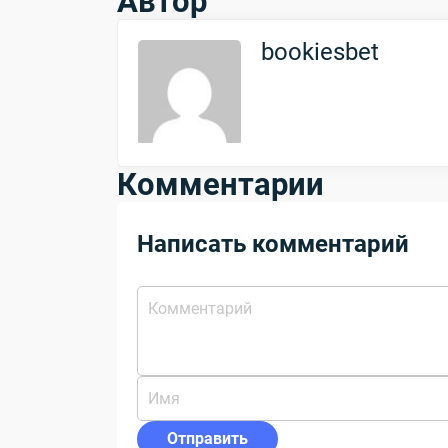
Автор
bookiesbet
Комментарии
Написать комментарий
Отправить