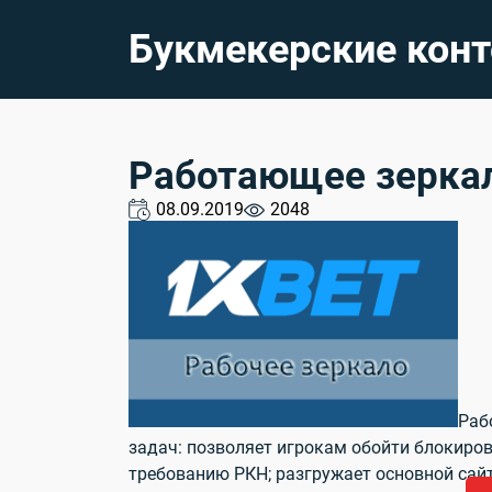
Букмекерские кон
Работающее зеркал
08.09.2019
2048
Раб
задач: позволяет игрокам обойти блокиро
требованию РКН; разгружает основной сайт