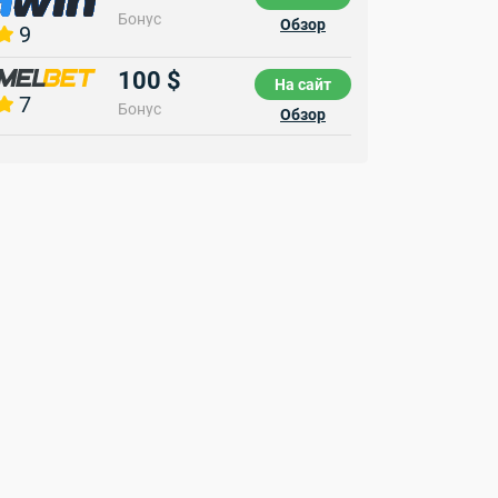
Бетсити
Бонус
Обзор
9
Балтбет
100 $
На сайт
Фонбет
7
Бонус
Обзор
Париматч
Бет365
Винлайн
Бинго Бум
Бетвиннер
Олимп
Фонбет
Лига Ставок
Винлайн