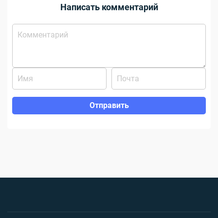
Написать комментарий
Отправить