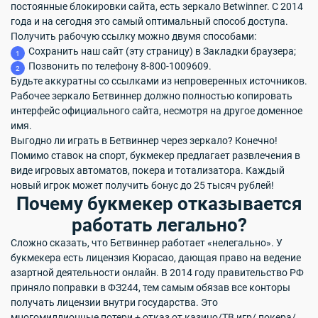
постоянные блокировки сайта, есть зеркало Betwinner. С 2014
года и на сегодня это самый оптимальный способ доступа.
Получить рабочую ссылку можно двумя способами:
Сохранить наш сайт (эту страницу) в Закладки браузера;
Позвонить по телефону 8-800-1009609.
Будьте аккуратны со ссылками из непроверенных источников.
Рабочее зеркало Бетвиннер должно полностью копировать
интерфейс официального сайта, несмотря на другое доменное
имя.
Выгодно ли играть в Бетвиннер через зеркало? Конечно!
Помимо ставок на спорт, букмекер предлагает развлечения в
виде игровых автоматов, покера и тотализатора. Каждый
новый игрок может получить бонус до 25 тысяч рублей!
Почему букмекер отказывается
работать легально?
Сложно сказать, что Бетвиннер работает «нелегально». У
букмекера есть лицензия Кюрасао, дающая право на ведение
азартной деятельности онлайн. В 2014 году правительство РФ
приняло поправки в ФЗ244, тем самым обязав все конторы
получать лицензии внутри государства. Это
многомиллионные потери + отказ от казино/ТВ игр/ покера/