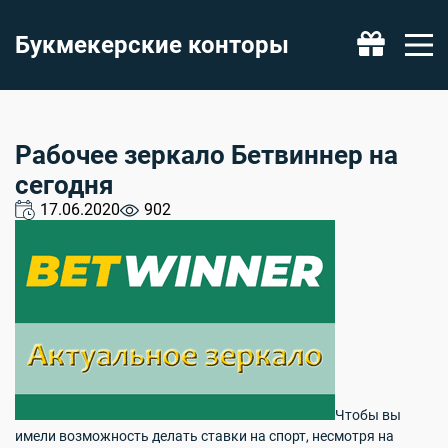
Букмекерские конторы
Бонус за депозит: 20 000 ₽
Получить
Рабочее зеркало Бетвиннер на
сегодня
17.06.2020
902
Чтобы вы
имели возможность делать ставки на спорт, несмотря на